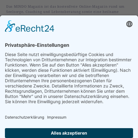
Das MINDO Magazin ist das kostenfreie Online-Magazin rund um
Seelsorge, Coaching und Lebensberatung sowie eine heilsame
christliche Spiritualität.
Rubriken
Alles
Leben
Liebe
Glaube
Verstehen
Vorgestellt
Im Fokus
Folge uns auf:
Abonniere unseren Newsletter: