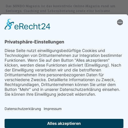
Das MINDO Magazin ist das kostenfreie Online-Magazin rund um
Seelsorge, Coaching und Lebensberatung sowie eine heilsame
christliche Spiritualität.
Rubriken
Alles
Leben
Liebe
Glaube
Verstehen
Vorgestellt
Im Fokus
Folge uns auf:
Abonniere unseren Newsletter: