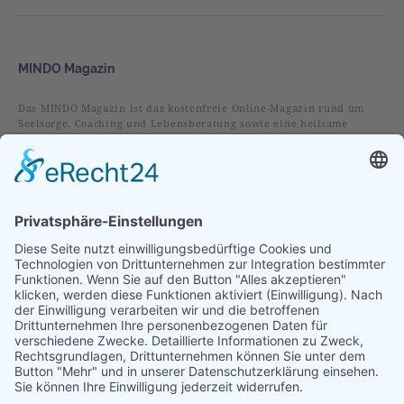
MINDO Magazin
Das MINDO Magazin ist das kostenfreie Online-Magazin rund um
Seelsorge, Coaching und Lebensberatung sowie eine heilsame
christliche Spiritualität.
Rubriken
Alles
Leben
Liebe
Glaube
Verstehen
Vorgestellt
Im Fokus
Folge uns auf: