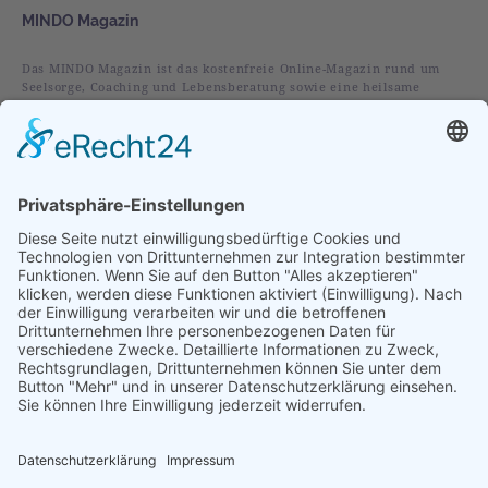
MINDO Magazin
Das MINDO Magazin ist das kostenfreie Online-Magazin rund um
Seelsorge, Coaching und Lebensberatung sowie eine heilsame
christliche Spiritualität.
Rubriken
Alles
Leben
Liebe
Glaube
Verstehen
Vorgestellt
Im Fokus
Folge uns auf:
Abonniere unseren Newsletter: