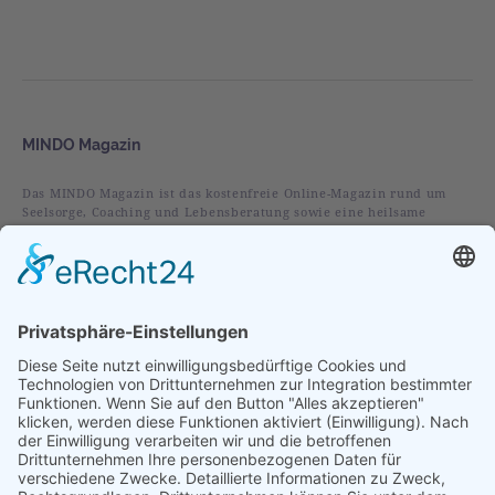
MINDO Magazin
Das MINDO Magazin ist das kostenfreie Online-Magazin rund um
Seelsorge, Coaching und Lebensberatung sowie eine heilsame
christliche Spiritualität.
Rubriken
Alles
Leben
Liebe
Glaube
Verstehen
Vorgestellt
Im Fokus