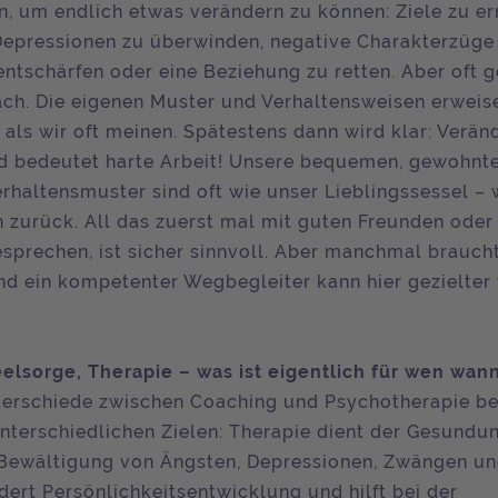
 um endlich etwas verändern zu können: Ziele zu er
epressionen zu überwinden, negative Charakterzüge
entschärfen oder eine Beziehung zu retten. Aber oft g
fach. Die eigenen Muster und Verhaltensweisen erweise
 als wir oft meinen. Spätestens dann wird klar: Verän
d bedeutet harte Arbeit! Unsere bequemen, gewohnt
rhaltensmuster sind oft wie unser Lieblingssessel – 
n zurück. All das zuerst mal mit guten Freunden ode
esprechen, ist sicher sinnvoll. Aber manchmal brauch
d ein kompetenter Wegbegleiter kann hier gezielter 
elsorge, Therapie – was ist eigentlich für wen wan
erschiede zwischen Coa­ching und Psychotherapie b
 unterschiedlichen Zielen: Therapie dient der Gesundu
 Bewältigung von Ängsten, Depressionen, Zwängen u
dert Persönlichkeitsentwicklung und hilft bei der