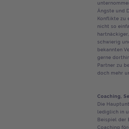
unternommen,
Ängste und D
Konflikte zu 
nicht so ein
hartnäckiger,
schwierig un
bekannten Ve
gerne dorthi
Partner zu b
doch mehr un
Coaching, Se
Die Hauptunt
lediglich in
Beispiel der
Coaching för