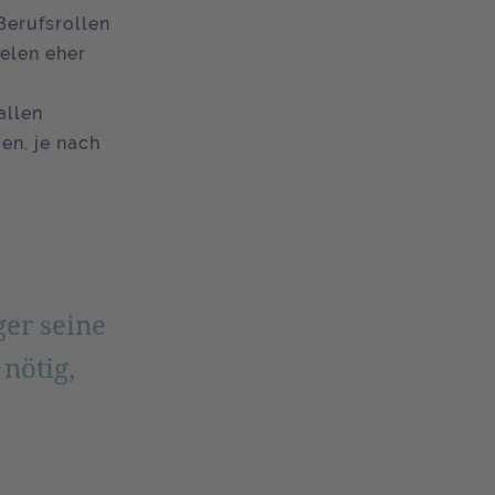
Berufsrollen
elen eher
allen
n, je nach
ger seine
nötig,