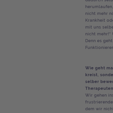
herumlaufen,
nicht mehr nö
Krankheit ode
mit uns selb
nicht mehr!“
Denn es geht
Funktioniere
Wie geht man
kreist, son
selber bewer
Therapeute
Wir gehen in
frustrierend
dem wir nich