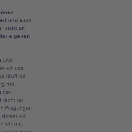
igenen
eit und auch
 nicht an
 der eigenen
n und
en wir uns
s läuft da
ng mit
n den
 nicht an
hen Prägungen
t denen wir
n wir uns
alten Rüstung