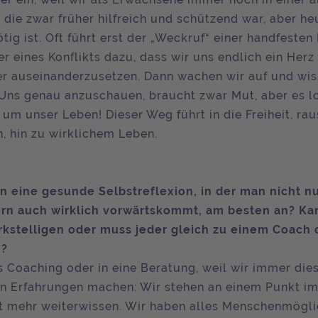
 die zwar früher hilfreich und schützend war, aber he
tig ist. Oft führt erst der „Weckruf“ einer handfesten 
r eines Konflikts dazu, dass wir uns endlich ein Herz
er auseinanderzusetzen. Dann wachen wir auf und wis
 Uns genau anzuschauen, braucht zwar Mut, aber es lo
 um unser Leben! Dieser Weg führt in die Freiheit, ra
n, hin zu wirklichem Leben.
 eine gesunde Selbstreflexion, in der man nicht n
dern auch wirklich vorwärtskommt, am besten an? K
kstelligen oder muss jeder gleich zu einem Coach 
n?
s Coaching oder in eine Beratung, weil wir immer die
en Erfahrungen machen: Wir stehen an einem Punkt im
t mehr weiterwissen. Wir haben alles Menschenmögl