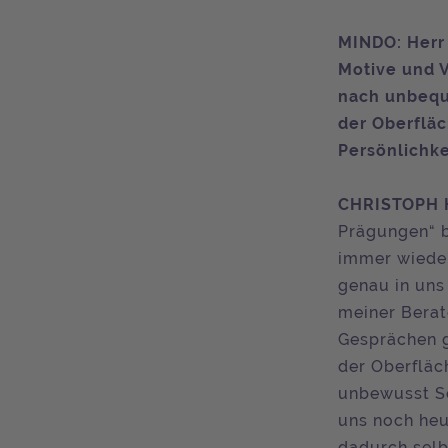
MINDO: Herr 
Motive und V
nach unbequ
der Oberfläc
Persönlichke
CHRISTOPH 
Prägungen“ b
immer wieder
genau in un
meiner Berate
Gesprächen g
der Oberfläc
unbewusst Sc
uns noch heu
dadurch selb