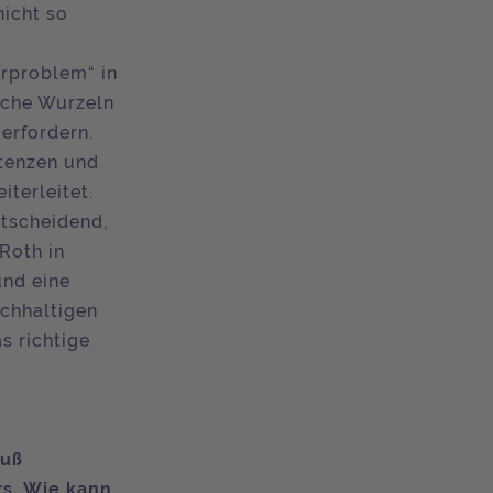
nicht so
rproblem“ in
iche Wurzeln
erfordern.
etenzen und
terleitet.
ntscheidend,
Roth in
und eine
chhaltigen
s richtige
fuß
rs. Wie kann