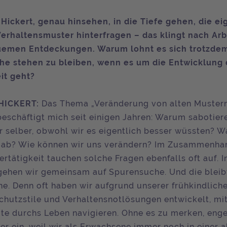
Hickert, genau hinsehen, in die Tiefe gehen, die e
erhaltensmuster hinterfragen – das klingt nach Arb
emen Entdeckungen. Warum lohnt es sich trotzdem,
he stehen zu bleiben, wenn es um die Entwicklung
it geht?
HICKERT:
Das Thema „Veränderung von alten Muster
eschäftigt mich seit einigen Jahren: Warum sabotier
 selber, obwohl wir es eigentlich besser wüssten? Wa
s ab? Wie können wir uns verändern? Im Zusammenha
rtätigkeit tauchen solche Fragen ebenfalls oft auf. I
ehen wir gemeinsam auf Spurensuche. Und die bleibt
he. Denn oft haben wir aufgrund unserer frühkindlic
hutzstile und Verhaltensnotlösungen entwickelt, mi
te durchs Leben navigieren. Ohne es zu merken, enge
er ein, weil wir als Erwachsene immer noch in einer 