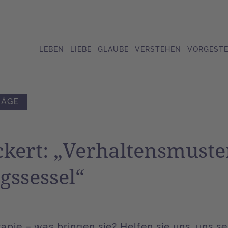
LEBEN
LIEBE
GLAUBE
VERSTEHEN
VORGESTE
RÄGE
ckert: „Verhaltensmuste
gssessel“
apie – was bringen sie? Helfen sie uns, uns s