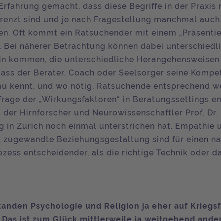
Erfahrung gemacht, dass diese Begriffe in der Praxis 
renzt sind und je nach Fragestellung manchmal auch
. Oft kommt ein Ratsuchender mit einem „Präsentie
. Bei näherer Betrachtung können dabei unterschiedl
n kommen, die unterschiedliche Herangehensweisen 
 dass der Berater, Coach oder Seelsorger seine Komp
u kennt, und wo nötig, Ratsuchende entsprechend wei
 Frage der „Wirkungsfaktoren“ in Beratungssettings e
 der Hirnforscher und Neurowissenschaftler Prof. Dr. 
g in Zürich noch einmal unterstrichen hat. Empathie 
 zugewandte Beziehungsgestaltung sind für einen na
zess entscheidender, als die richtige Technik oder da
tanden Psychologie und Religion ja eher auf Kriegs
 Das ist zum Glück mittlerweile ja weitgehend ande