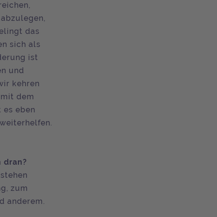
reichen,
 abzulegen,
elingt das
n sich als
derung ist
en und
wir kehren
r mit dem
t es eben
weiterhelfen.
n dran?
estehen
ng, zum
nd anderem.