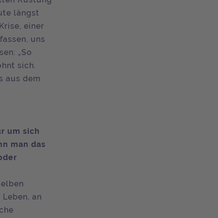
ute längst
Krise, einer
 fassen, uns
sen: „So
hnt sich.
us aus dem
ur um sich
ann man das
oder
selben
 Leben, an
iche