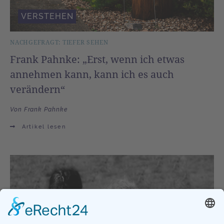
VERSTEHEN
NACHGEFRAGT: TIEFER SEHEN
Frank Pahnke: „Erst, wenn ich etwas
annehmen kann, kann ich es auch
verändern“
Von Frank Pahnke
Artikel lesen