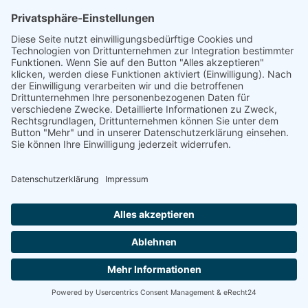
LEBEN
LEBENSFRAGEN
„Ich bin genau wie meine Mutter!“
Von Inge Frantzen
Artikel lesen