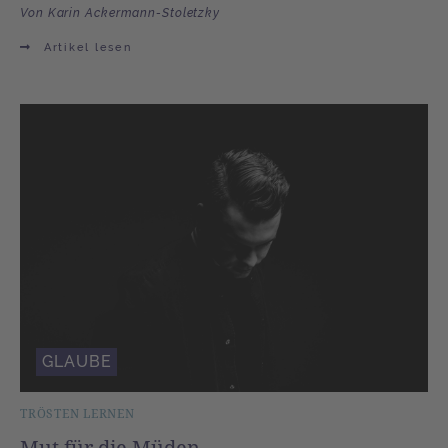
Von Karin Ackermann-Stoletzky
Artikel lesen
GLAUBE
TRÖSTEN LERNEN
Mut für die Müden