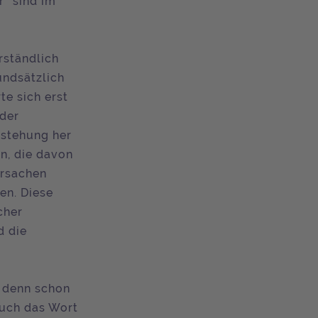
r“ sind im
rständlich
undsätzlich
te sich erst
 der
tstehung her
n, die davon
Ursachen
en. Diese
cher
d die
, denn schon
auch das Wort