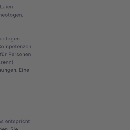
 Laien
heologen.
heologen
e Kompetenzen
 für Personen
trennt
nungen. Eine
as entspricht
hen. Sie