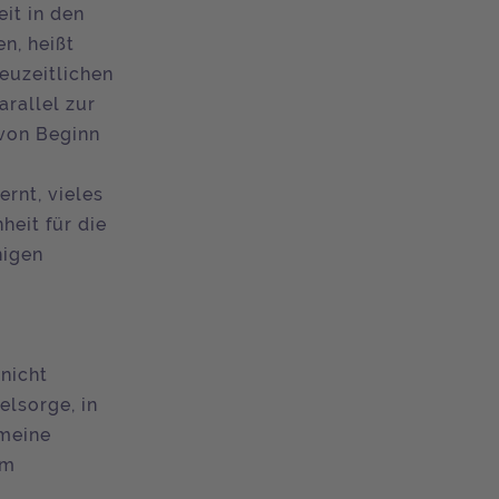
it in den
n, heißt
neuzeitlichen
arallel zur
 von Beginn
n
rnt, vieles
heit für die
nigen
nicht
elsorge, in
emeine
Im