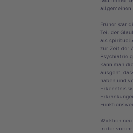
fast immer G
allgemeinen
Früher war d
Teil der Gla
als spiritue
zur Zeit der
Psychiatrie 
kann man die
ausgeht, das
haben und vo
Erkenntnis w
Erkrankungen
Funktionswei
Wirklich neu
in der vorch