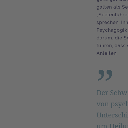
galten als S
„Seelenführe
sprechen. Inh
Psychagogik 
darum, die 
führen, dass
Anleiten.
Der Schwe
von psych
Unterschi
um Heilu