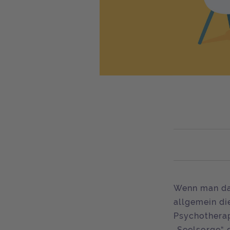
Wenn man d
allgemein d
Psychotherap
„Seelsorge“ 