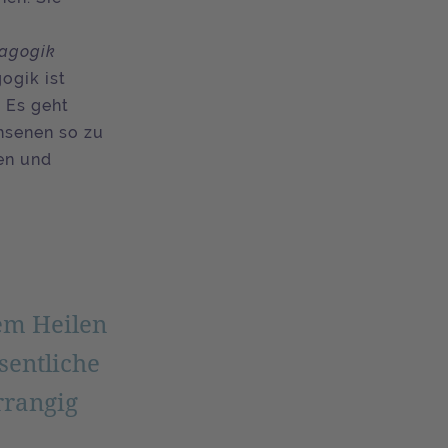
agogik
ogik ist
 Es geht
hsenen so zu
ten und
em Heilen
sentliche
rrangig