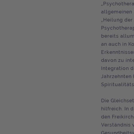
„Psychothera
allgemeinen 
„Heilung der 
Psychotherapi
bereits allu
an auch in K
Erkenntnisse
davon zu inte
Integration d
Jahrzehnten 
Spiritualität
Die Gleichse
hilfreich. In
den Freikirc
Verständnis 
Gesundheitsw