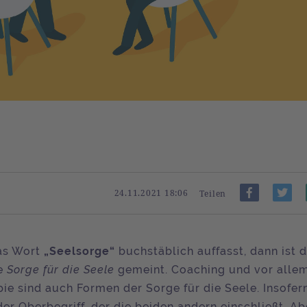
24.11.2021 18:06
Teilen
as Wort
„Seelsorge“
buchstäblich auffasst, dann ist 
ie
Sorge für die Seele
gemeint. Coaching und vor alle
ie sind auch Formen der Sorge für die Seele. Insofern
der Oberbegriff, der die beiden andern einschließt. A