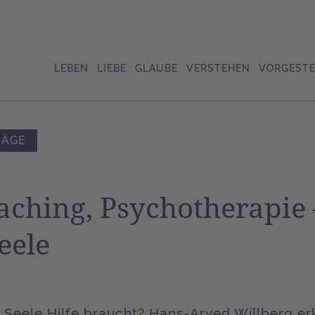
LEBEN
LIEBE
GLAUBE
VERSTEHEN
VORGESTE
RÄGE
aching, Psychotherapie 
eele
Seele Hilfe braucht? Hans-Arved Willberg erk