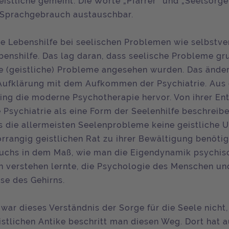
eistliche gemeint. Die Worte „Pfarrer“ und „Seelsorge
 Sprachgebrauch austauschbar.
ie Lebenshilfe bei seelischen Problemen wie selbstve
ubenshilfe. Das lag daran, dass seelische Probleme gr
lle (geistliche) Probleme angesehen wurden. Das änder
 Aufklärung mit dem Aufkommen der Psychiatrie. Aus
ging die moderne Psychotherapie hervor. Von ihrer En
 Psychiatrie als eine Form der Seelenhilfe beschreibe
s die allermeisten Seelenprobleme keine geistliche 
rrangig geistlichen Rat zu ihrer Bewältigung benötig
uchs in dem Maß, wie man die Eigendynamik psychis
 verstehen lernte, die Psychologie des Menschen un
se des Gehirns.
 war dieses Verständnis der Sorge für die Seele nicht
ristlichen Antike beschritt man diesen Weg. Dort hat 