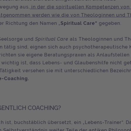
wegung aus,
in der die spirituellen Kompetenzen von
stgenommen werden wie die von Theologinnen und T
er Richtung den Namen „
Spiritual Care“
gegeben.
n Seelsorge und
Spiritual Care
als Theologinnen und T
en tätig sind, eignen sich auch psychotherapeutisch
 richten sie eigene Beratungspraxen als Anlaufstellen
 wichtig ist, dass Lebens- und Glaubenshilfe nicht ge
 Tätigkeit versehen sie mit unterschiedlichen Bezeich
fe-Coaching.
IGENTLICH COACHING?
h ist, buchstäblich übersetzt, ein „Lebens-Trainer“. D
 Selbstverständnis weiter Teile der antiken Philosop