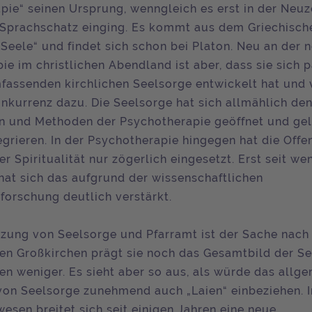
pie“ seinen Ursprung, wenngleich es erst in der Neuze
Sprachschatz einging. Es kommt aus dem Griechische
Seele“ und findet sich schon bei Platon. Neu an der 
e im christlichen Abendland ist aber, dass sie sich p
mfassenden kirchlichen Seelsorge entwickelt hat und
onkurrenz dazu. Die Seelsorge hat sich allmählich de
n und Methoden der Psychotherapie geöffnet und gele
grieren. In der Psychotherapie hingegen hat die Offen
er Spiritualität nur zögerlich eingesetzt. Erst seit we
hat sich das aufgrund der wissenschaftlichen
sforschung deutlich verstärkt.
tzung von Seelsorge und Pfarramt ist der Sache nach 
 den Großkirchen prägt sie noch das Gesamtbild der Se
hen weniger. Es sieht aber so aus, als würde das allg
von Seelsorge zunehmend auch „Laien“ einbeziehen. 
esen breitet sich seit einigen Jahren eine neue