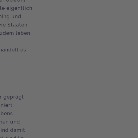
le eigentlich
ching und
ie Staaten:
tzdem leben
handelt es
er geprägt
niert:
ubens
nnen und
sind damit