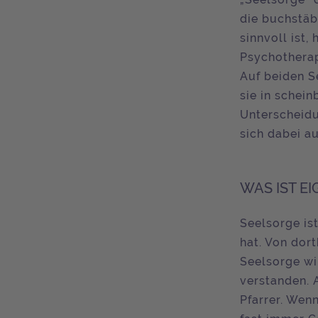
die buchstäb
sinnvoll ist
Psychotherap
Auf beiden S
sie in schei
Unterscheidu
sich dabei a
WAS IST E
Seelsorge is
hat. Von dort
Seelsorge wi
verstanden. A
Pfarrer. Wen