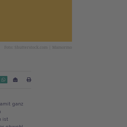
Foto: Shutterstock.com | Mamormo
damit ganz
m
 ist
ber obwohl