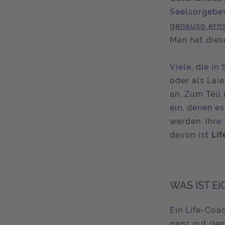
Seelsorgebe
genauso ern
Man hat dies
Viele, die i
oder als Lai
an. Zum Teil
ein, denen es
werden. Ihre
davon ist
Li
WAS IST E
Ein Life-Coac
ganz gut dem