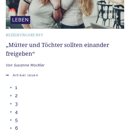
LEBEN
BEZIEHUNGSKUNST
„Mütter und Töchter sollten einander
freigeben“
Von Susanne Mockler
Artikel lesen
1
2
3
4
5
6