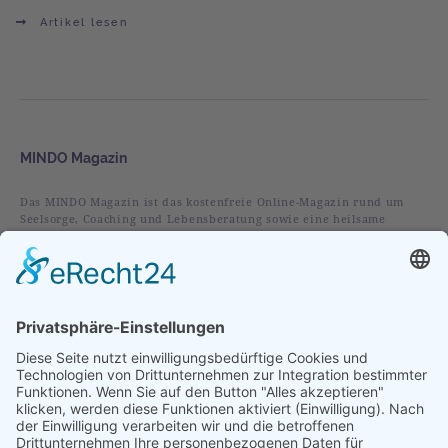
Artikel lesen
MINDO Magazin
Das MINDO Magazin ist das kostenfreie Online-Magazin rund um
Seelsorge, Coaching und Lebensberatung sowie eine heilsame
christliche Spiritualität.
Rubriken
Alles
Leben
Liebe
Glaube
Verstehen
Vorgestellt