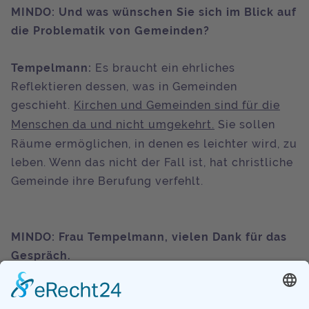
MINDO: Und was wünschen Sie sich im Blick auf
die Problematik von Gemeinden?
Tempelmann:
Es braucht ein ehrliches
Reflektieren dessen, was in Gemeinden
geschieht.
Kirchen und Gemeinden sind für die
Menschen da und nicht umgekehrt.
Sie sollen
Räume ermöglichen, in denen es leichter wird, zu
leben. Wenn das nicht der Fall ist, hat christliche
Gemeinde ihre Berufung verfehlt.
MINDO: Frau Tempelmann, vielen Dank für das
Gespräch.
Die Fragen stellte
Nicole Sturm.