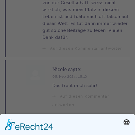
von der Gesellschaft, weiss nicht
wirklich, was mein Platz in diesem
Leben ist und fühle mich oft falsch auf
dieser Welt. Es tut dann immer wieder
gut solche Beiträge zu lesen. Vielen
Dank dafür.
Auf diesen Kommentar antworten
Nicole sagte:
06. Feb 2024, 16:10
Das freut mich sehr!
Auf diesen Kommentar
antworten
Nicole sagte:
06. Feb 2024, 16:12