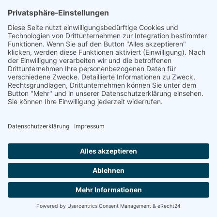
Herzlichen Dank für die Rückmeldung
und guten Wünsche!
Auf diesen Kommentar antworten
marc sagte:
04. Jan 2025, 12:01
ich möchte wissen was mit opfern von
mördern, vergewaltiger, holocoust etc
ist? opfer von kinderschänder? hatte
da gott einen plan für den mörder oder
das mordopfer? da wird immer
geheuchelt "gottes wege sind
unergründlich". aber dann solltet auch
die positive mutmassung von gottes
liebe und plan nicht gepedigt werden.
erinnert an esoterik: "du glaubst nicht
richtig", du hast gott noch nicht