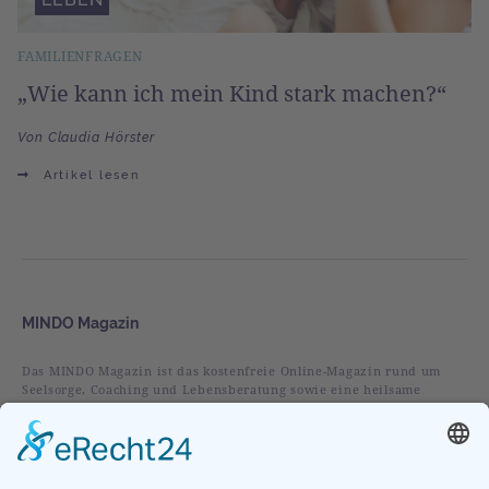
FAMILIENFRAGEN
„Wie kann ich mein Kind stark machen?“
Von Claudia Hörster
Artikel lesen
MINDO Magazin
Das MINDO Magazin ist das kostenfreie Online-Magazin rund um
Seelsorge, Coaching und Lebensberatung sowie eine heilsame
christliche Spiritualität.
Rubriken