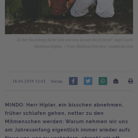
„In der Nachfolge färbt Gott auf uns ab wie ein Freund“, sagt Coach
Matthias Hipler. | Foto: Matheus Ferrero / unsplash.com
18.01.2019 12:42
Teilen
MINDO: Herr Hipler, ein bisschen abnehmen,
früher schlafen gehen, netter zu den
Mitmenschen werden: Warum nehmen wir uns
am Jahresanfang eigentlich immer wieder aufs