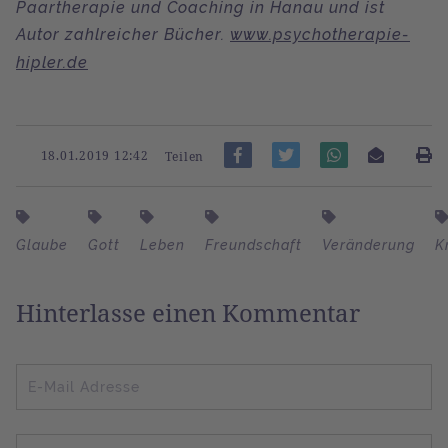
Paartherapie und Coaching in Hanau
und ist
Autor zahlreicher Bücher.
www.psychotherapie-
hipler.de
18.01.2019 12:42
Teilen
Glaube
Gott
Leben
Freundschaft
Veränderung
K
Hinterlasse einen Kommentar
E-Mail Adresse