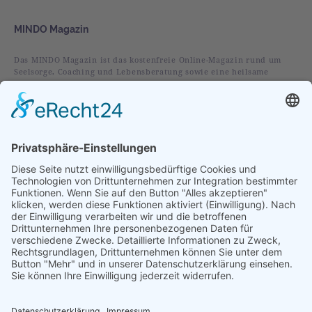
MINDO Magazin
Das MINDO Magazin ist das kostenfreie Online-Magazin rund um
Seelsorge, Coaching und Lebensberatung sowie eine heilsame
christliche Spiritualität.
Rubriken
Alles
Leben
Liebe
Glaube
Verstehen
Vorgestellt
Im Fokus
Folge uns auf:
Abonniere unseren Newsletter: