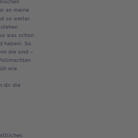
nischen
wer an meine
d so weiter.
 stehen
 so was schon
d haben). So
nn die sind –
 Vollmachten
rüh wie
n dir die
ittliches