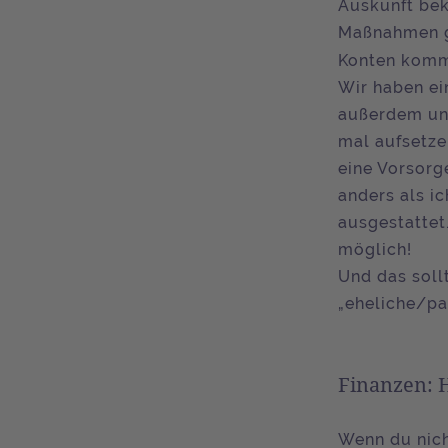
Auskunft bek
Maßnahmen g
Konten kommt
Wir haben ei
außerdem uns
mal aufsetze
eine Vorsorg
anders als i
ausgestattet
möglich!
Und das sollt
„eheliche/pa
Finanzen: 
Wenn du nich