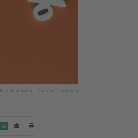
Foto: Pexels.com | Nataliya Vaitkevich