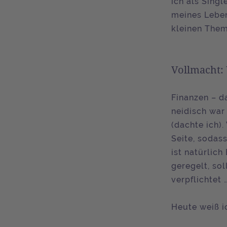
ich als Singl
meines Leben
kleinen Them
Vollmacht:
Finanzen – da
neidisch war 
(dachte ich).
Seite, sodass
ist natürlic
geregelt, sol
verpflichtet 
Heute weiß i