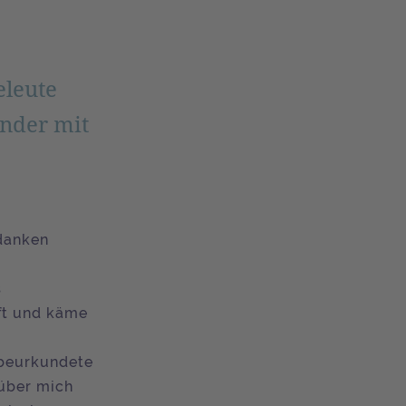
eleute
ander mit
edanken
s
ft und käme
 beurkundete
 über mich