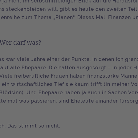
e ja nicht im selbstmitleidigen Blick auf die Herausf
s steckenbleiben will, gibt es heute den zweiten Tei
enreihe zum Thema „Planen“. Dieses Mal: Finanzen u
 Wer darf was?
s war viele Jahre einer der Punkte, in denen ich gre
auf alle Ehepaare. Die hatten ausgesorgt – in jeder H
 Viele freiberufliche Frauen haben finanzstarke Männer
 ein wirtschaftliches Tief sie kaum trifft (in meiner V
h Blödsinn). Und Ehepaare haben ja auch in Sachen Vor
lte mal was passieren, sind Eheleute einander fürsorg
…
ch: Das stimmt so nicht.