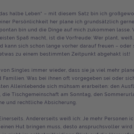
 das halbe Leben“ – mit diesem Satz bin ich großgew
einer Persönlichkeit her plane ich grundsätzlich gern
pontan bin und die Dinge auf mich zukommen lasse.
isten Spaß macht, ist die Vorfreude: Wer plant, weiß,
 kann sich schon lange vorher darauf freuen – oder 
 etwas zu einem bestimmten Zeitpunkt abgehakt ist!
 von Singles immer wieder, dass sie ja viel mehr pla
d Familien. Was bei ihnen oft vorgegeben sei oder sic
ten Alleinlebende sich mühsam erarbeiten: den Ausf
 die Tischgemeinschaft am Sonntag, den Sommerurla
che und rechtliche Absicherung.
Einerseits. Andererseits weiß ich: Je mehr Personen i
 einen Hut bringen muss, desto anspruchsvoller wird