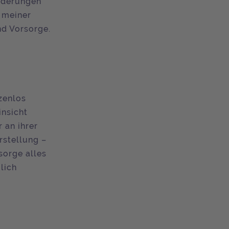
orderungen
l meiner
nd Vorsorge.
nzenlos
insicht
 an ihrer
orstellung –
sorge alles
lich