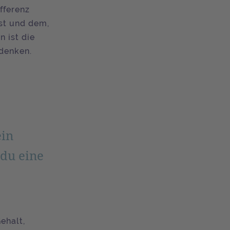
fferenz
st und dem,
 ist die
 denken.
ein
 du eine
ehalt,