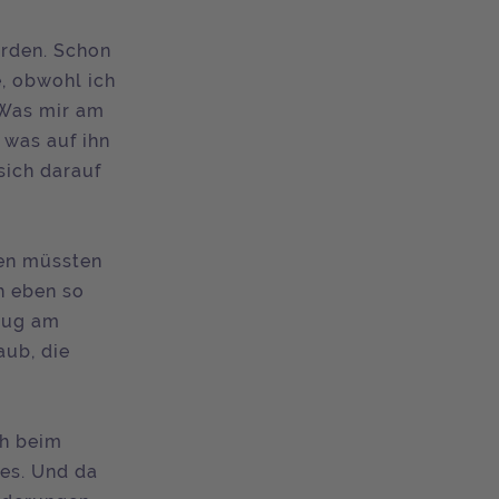
orden. Schon
e, obwohl ich
 Was mir am
 was auf ihn
sich darauf
nen müssten
h eben so
lug am
ub, die
ch beim
 es. Und da