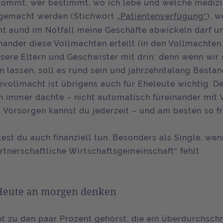
ommt, wer bestimmt, wo ich lebe und welche medizi
emacht werden (Stichwort
„Patientenverfügung“
), 
 aund im Notfall meine Geschäfte abwickeln darf un
nander diese Vollmachten erteilt (in den Vollmachten
ere Eltern und Geschwister mit drin; denn wenn wir
n lassen, soll es rund sein und jahrzehntelang Bestan
evollmacht ist übrigens auch für Eheleute wichtig: De
ch immer dachte – nicht automatisch füreinander mit
. Vorsorgen kannst du jederzeit – und am besten so f
est du auch finanziell tun. Besonders als Single, wen
rtnerschaftliche Wirtschaftsgemeinschaft“ fehlt.
Heute an morgen denken
t zu den paar Prozent gehörst, die ein überdurchschn