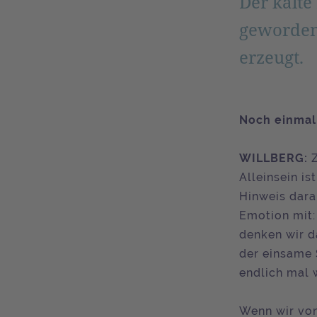
Der kalte
geworden
erzeugt.
Noch einmal 
WILLBERG:
Z
Alleinsein is
Hinweis dara
Emotion mit:
denken wir da
der einsame 
endlich mal 
Wenn wir von