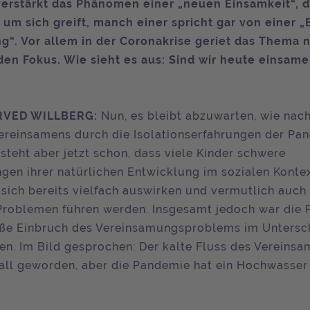
erstärkt das Phänomen einer „neuen Einsamkeit“, d
 um sich greift, manch einer spricht gar von einer 
“. Vor allem in der Coronakrise geriet das Thema 
den Fokus. Wie sieht es aus: Sind wir heute einsamer
RVED WILLBERG:
Nun, es bleibt abzuwarten, wie nach
ereinsamens durch die Isolationserfahrungen der Pa
steht aber jetzt schon, dass viele Kinder schwere
gen ihrer natürlichen Entwicklung im sozialen Kontex
 sich bereits vielfach auswirken und vermutlich auch 
Problemen führen werden. Insgesamt jedoch war die
oße Einbruch des Vereinsamungsproblems im Untersc
en. Im Bild gesprochen: Der kalte Fluss des Vereinsam
ll geworden, aber die Pandemie hat ein Hochwasser 