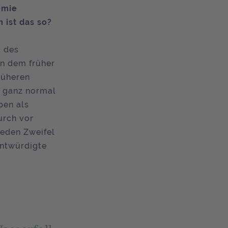
emie
 ist das so?
t des
en dem früher
rüheren
h ganz normal
ben als
urch vor
jeden Zweifel
entwürdigte