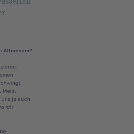
asserfall
er
 Alleinsein?
zieren:
keinen
 schwingt
. Meist
t uns ja auch
wo wir
ene