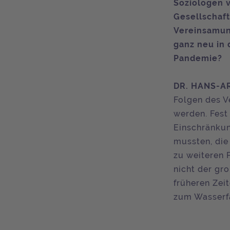
Soziologen v
Gesellschaft
Vereinsamung
ganz neu in 
Pandemie?
DR. HANS-A
Folgen des V
werden. Fest 
Einschränkun
mussten, die
zu weiteren 
nicht der gr
früheren Zeit
zum Wasserfa