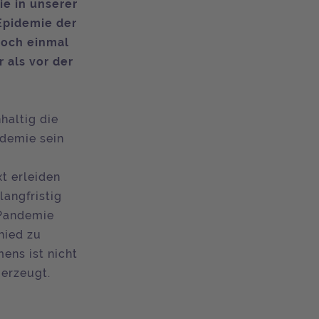
ie in unserer
„Epidemie der
noch einmal
 als vor der
haltig die
ndemie sein
t erleiden
langfristig
 Pandemie
hied zu
ens ist nicht
erzeugt.