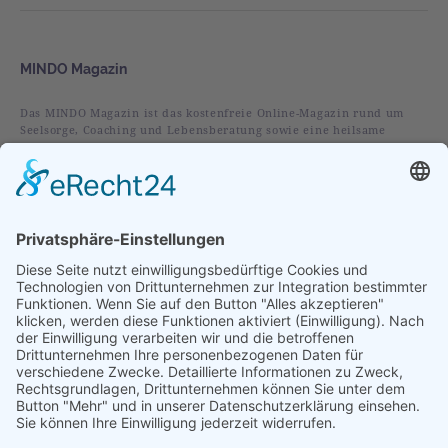
MINDO Magazin
Das MINDO Magazin ist das kostenfreie Online-Magazin rund um
Seelsorge, Coaching und Lebensberatung sowie eine heilsame
christliche Spiritualität.
Rubriken
Alles
Leben
Liebe
Glaube
Verstehen
Vorgestellt
Im Fokus
Folge uns auf: