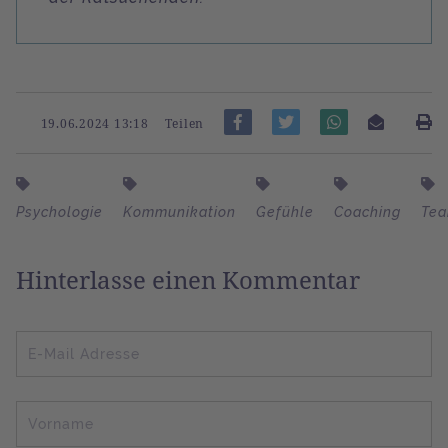
19.06.2024 13:18
Teilen
Psychologie
Kommunikation
Gefühle
Coaching
Te
Hinterlasse einen Kommentar
E-Mail Adresse
Vorname