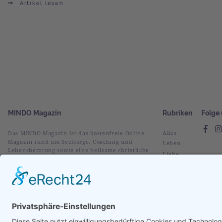
Artikel lesen
MINDO Magazin
Rubriken
Folge 
Alles
Das MINDO Magazin ist das kostenfreie Online-
Magazin rund um Seelsorge, Coaching und
Leben
Lebensberatung sowie eine heilsame christliche
Liebe
Spiritualität.
Glaube
Verstehen
Vorgestellt
Im Fokus