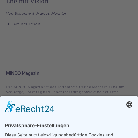
Ehe mit Vision
Von Susanne & Marcus Mockler
Artikel lesen
MINDO Magazin
Das MINDO Magazin ist das kostenfreie Online-Magazin rund um
Seelsorge, Coaching und Lebensberatung sowie eine heilsame
christliche Spiritualität.
Rubriken
Alles
Leben
Liebe