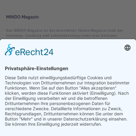
MINDO Magazin
Das MINDO Magazin ist das kostenfreie Online-Magazin rund um
Seelsorge, Coaching und Lebensberatung sowie eine heilsame
christliche Spiritualität.
Rubriken
Alles
Leben
Liebe
Glaube
Verstehen
Vorgestellt
Im Fokus
Folge uns auf: