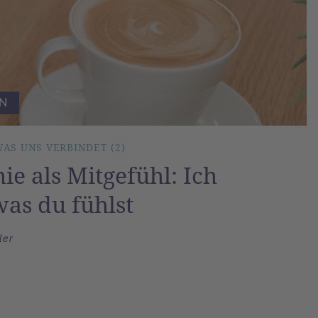
N
AS UNS VERBINDET (2)
e als Mitgefühl: Ich
was du fühlst
ler
n