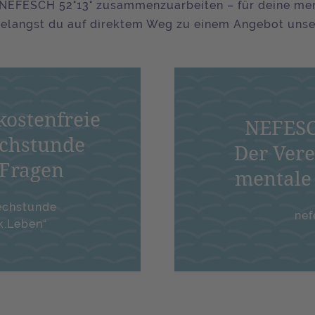
n NEFESCH 52°13° zusammenzuarbeiten – für deine me
gelangst du auf direktem Weg zu einem Angebot unser
kostenfreie
NEFESC
echstunde
Der Vere
 Fragen
mentale
echstunde
nef
k.Leben“