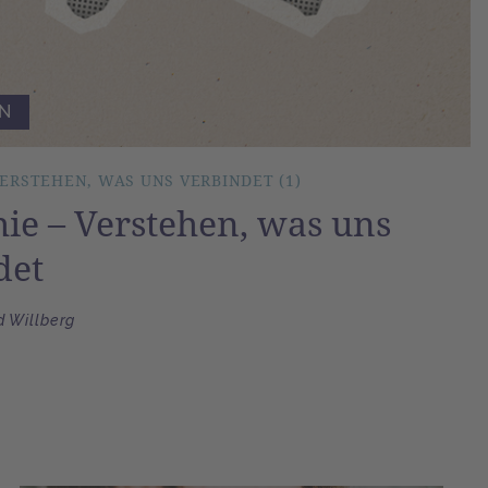
N
VERSTEHEN, WAS UNS VERBINDET (1)
ie – Verstehen, was uns
det
 Willberg
n